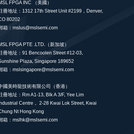
MSL FPGA INC （美國）
註冊地址：1312 17th Street Unit #2199，Denver,
CO 80202
郵箱：mslus@mslsemi.com
MSL FPGA PTE .LTD.（新加坡）
註冊地址：91 Bencoolen Street #12-03,
Sunshine Plaza, Singapore 189652
郵箱：mslsingapore@mslsemi.com
中國美時龍技術有限公司（香港）
註冊地址：Rm A1-13, Blk A 3/F, Yee Lim
Industrial Centre， 2-28 Kwai Lok Street, Kwai
Chung Nt Hong Kong
郵箱：mslhk@mslsemi.com