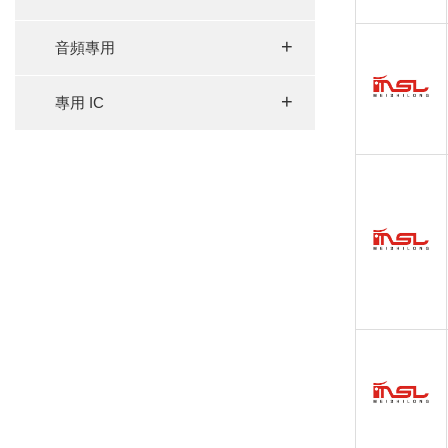
+
音頻專用
+
專用 IC