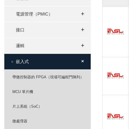
+
+
電源管理（PMIC）
+
+
接口
+
+
邏輯
+
+
嵌入式
帶微控制器的 FPGA（現場可編程門陣列）
MCU 單片機
片上系統（SoC）
微處理器