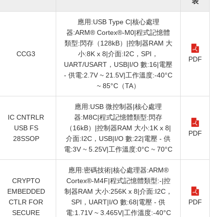
表
應用:USB Type C|核心處理
器:ARM® Cortex®-M0|程式記憶體
類型:閃存（128kB）|控制器RAM 大
CCG3
小:8K x 8|介面:I2C，SPI，
PDF
UART/USART，USB|I/O 數:16|電壓
- 供電:2.7V ~ 21.5V|工作溫度:-40°C
~ 85°C（TA）
應用:USB 微控制器|核心處理
IC CNTRLR
器:M8C|程式記憶體類型:閃存
USB FS
（16kB）|控制器RAM 大小:1K x 8|
PDF
28SSOP
介面:I2C，USB|I/O 數:22|電壓 - 供
電:3V ~ 5.25V|工作溫度:0°C ~ 70°C
應用:密碼技術|核心處理器:ARM®
CRYPTO
Cortex®-M4F|程式記憶體類型:-|控
EMBEDDED
制器RAM 大小:256K x 8|介面:I2C，
CTLR FOR
SPI，UART|I/O 數:68|電壓 - 供
PDF
SECURE
電:1.71V ~ 3.465V|工作溫度:-40°C