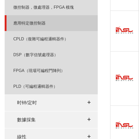
微控制器，微處理器，FPGA 模塊
應用特定微控制器
CPLD（復雜可編程邏輯器件）
DSP（數字信號處理器）
FPGA（現場可編程門陣列）
PLD（可編程邏輯器件）
+
+
时钟/定时
+
+
數據採集
+
+
線性