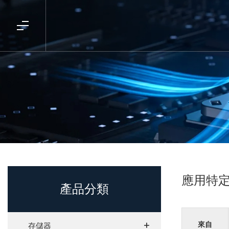
應用特
產品分類
+
+
來自
存儲器