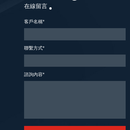
在線留言
客戶名稱
*
聯繫方式
*
諮詢內容
*