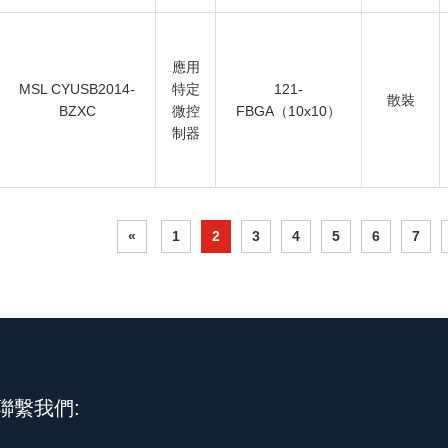
應用
MSL CYUSB2014-
特定
121-
散裝
BZXC
微控
FBGA（10x10）
制器
«
1
2
3
4
5
6
7
聯繫我們: