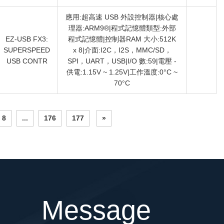
應用:超高速 USB 外設控制器|核心處
理器:ARM9®|程式記憶體類型:外部
EZ-USB FX3:
程式記憶體|控制器RAM 大小:512K
SUPERSPEED
x 8|介面:I2C，I2S，MMC/SD，
USB CONTR
SPI，UART，USB|I/O 數:59|電壓 -
供電:1.15V ~ 1.25V|工作溫度:0°C ~
70°C
8
...
176
177
»
Message