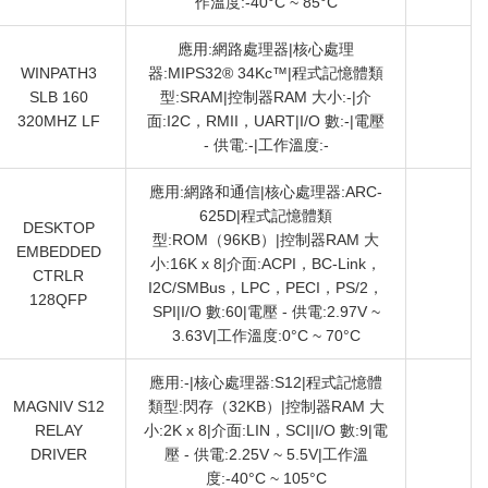
作溫度:-40°C ~ 85°C
應用:網路處理器|核心處理
WINPATH3
器:MIPS32® 34Kc™|程式記憶體類
SLB 160
型:SRAM|控制器RAM 大小:-|介
320MHZ LF
面:I2C，RMII，UART|I/O 數:-|電壓
- 供電:-|工作溫度:-
應用:網路和通信|核心處理器:ARC-
625D|程式記憶體類
DESKTOP
型:ROM（96KB）|控制器RAM 大
EMBEDDED
小:16K x 8|介面:ACPI，BC-Link，
CTRLR
I2C/SMBus，LPC，PECI，PS/2，
128QFP
SPI|I/O 數:60|電壓 - 供電:2.97V ~
3.63V|工作溫度:0°C ~ 70°C
應用:-|核心處理器:S12|程式記憶體
MAGNIV S12
類型:閃存（32KB）|控制器RAM 大
RELAY
小:2K x 8|介面:LIN，SCI|I/O 數:9|電
DRIVER
壓 - 供電:2.25V ~ 5.5V|工作溫
度:-40°C ~ 105°C