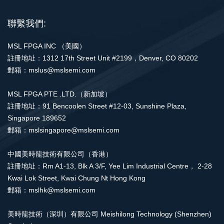
聯繫我們:
MSL FPGA INC （美國）
註冊地址：1312 17th Street Unit #2199，Denver, CO 80202
郵箱：mslus@mslsemi.com
MSL FPGA PTE .LTD.（新加坡）
註冊地址：91 Bencoolen Street #12-03, Sunshine Plaza,
Singapore 189652
郵箱：mslsingapore@mslsemi.com
中國美時龍技術有限公司（香港）
註冊地址：Rm A1-13, Blk A 3/F, Yee Lim Industrial Centre， 2-28
Kwai Lok Street, Kwai Chung Nt Hong Kong
郵箱：mslhk@mslsemi.com
美時龍技術（深圳）有限公司 Meishilong Technology (Shenzhen)