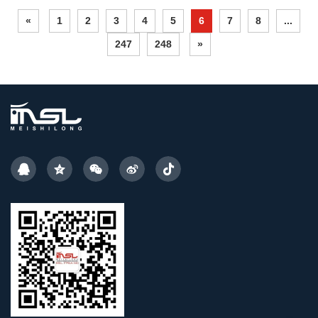
«
1
2
3
4
5
6
7
8
...
247
248
»