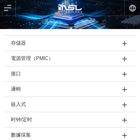
存儲器
電源管理（PMIC）
接口
邏輯
嵌入式
时钟/定时
數據採集