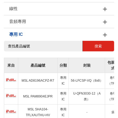
線性
音頻專用
專用 IC
搜索
包裝
來自
產品編號
分類
封裝
式
專用
卷帶
MSL AD8196ACPZ-R7
56-LFCSP-VQ（8x8）
IC
（TR
專用
U-QFN3030-12（A
卷帶
MSL PAM8904EJPR
IC
类）
（TR
MSL SHA104-
專用
-
袋
TFLXAUTHU-HV
IC