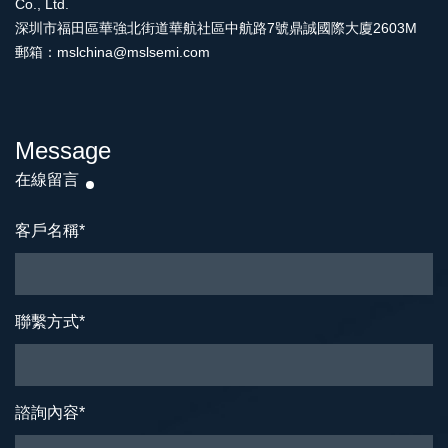
Co., Ltd.
深圳市福田區華強北街道華航社區中航路7號鼎誠國際大廈2603M
郵箱：mslchina@mslsemi.com
Message
在線留言
客戶名稱
*
聯繫方式
*
諮詢內容
*